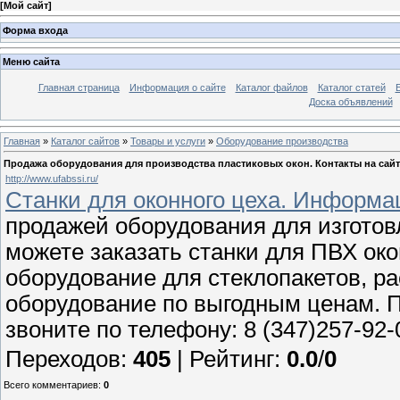
[
Мой сайт
]
Форма входа
Меню сайта
Главная страница
Информация о сайте
Каталог файлов
Каталог статей
Доска объявлений
Главная
»
Каталог сайтов
»
Товары и услуги
»
Оборудование производства
Продажа оборудования для производства пластиковых окон. Контакты на сайт
http://www.ufabssi.ru/
Станки для оконного цеха. Информа
продажей оборудования для изготов
можете заказать станки для ПВХ око
оборудование для стеклопакетов, р
оборудование по выгодным ценам. 
звоните по телефону: 8 (347)257-92
Переходов
:
405
|
Рейтинг
:
0.0
/
0
Всего комментариев
:
0