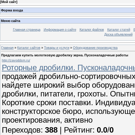
[
Мой сайт
]
Форма входа
Меню сайта
Главная страница
Информация о сайте
Каталог файлов
Каталог статей
Доска объявлений
Главная
»
Каталог сайтов
»
Товары и услуги
»
Оборудование производства
Предлагаем купить молотковую дробилку зерна. Пусконаладочные работы
http://zavoddsm.ru/
Роторные дробилки. Пусконаладочн
продажей дробильно-сортировочных
найдете широкий выбор оборудован
дробилки, питатели, грохоты. Опы
Короткие сроки поставки. Индивиду
конструкторское бюро, использующе
проектирования, активно
Переходов
:
388
|
Рейтинг
:
0.0
/
0