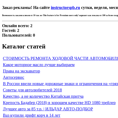
Заказ рекламы! На сайте
instructorspb.ru
сутки, неделя, меся
Возможность заказов кликов от 10 так же
This feature is for Premium users only!
вариант как показы от 100 за более по
Онлайн всего:
2
Гостей:
2
Пользователей:
0
Каталог статей
СТОИМОСТЬ РЕМОНТА ХОДОВОЙ ЧАСТИ АВТОМОБИЛ
Какое моторное масло лучше выбираем
Права на экскаватор
Автосервис
В России ввели новые дорожные знаки и ограничения на «гря
Советы для автолюбителей 2018
Качество, а не количество Китайская притча
Крепость Бадабер (2018) в хорошем качестве HD 1080 трейлер
Лучшее авто за 85 т.р. | ИЛЬДАР АВТО-ПОДБОР
Ваз купили дрифт корч в 14 лет