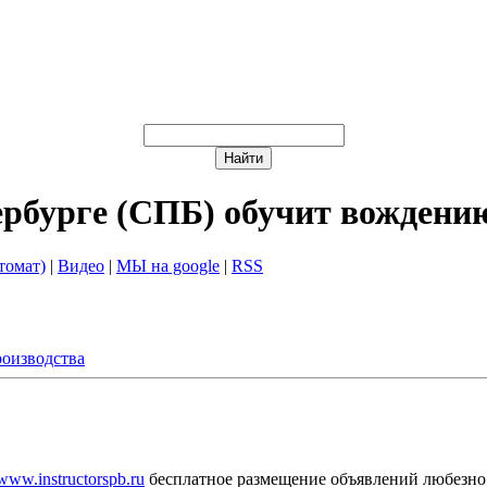
ербурге (СПБ) обучит вождени
томат)
|
Видео
|
МЫ на google
|
RSS
оизводства
/www.instructorspb.ru
бесплатное размещение объявлений любезно 