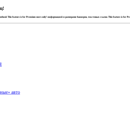
ц!
дробной
This feature is for Premium users only!
информацией и размерами баннеров, текстовых ссылок
This feature is for P
Я
зные» авто