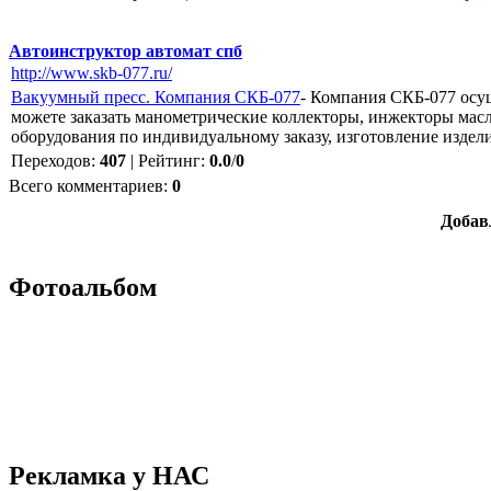
Автоинструктор автомат спб
http://www.skb-077.ru/
Вакуумный пресс. Компания СКБ-077
- Компания СКБ-077 осу
можете заказать манометрические коллекторы, инжекторы мас
оборудования по индивидуальному заказу, изготовление издел
Переходов
:
407
|
Рейтинг
:
0.0
/
0
Всего комментариев
:
0
Добав
Фотоальбом
Рекламка у НАС