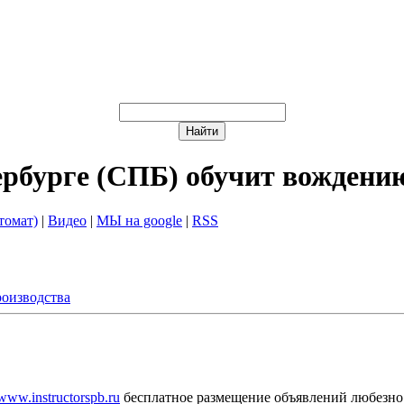
ербурге (СПБ) обучит вождени
томат)
|
Видео
|
МЫ на google
|
RSS
оизводства
/www.instructorspb.ru
бесплатное размещение объявлений любезно 