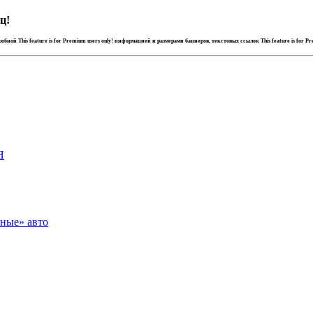
ц!
дробной
This feature is for Premium users only!
информацией и размерами баннеров, текстовых ссылок
This feature is for P
Я
зные» авто