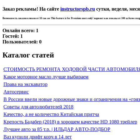
Заказ рекламы! На сайте
instructorspb.ru
сутки, неделя, меся
Возможность заказов кликов от 10 так же
This feature is for Premium users only!
вариант как показы от 100 за более по
Онлайн всего:
1
Гостей:
1
Пользователей:
0
Каталог статей
СТОИМОСТЬ РЕМОНТА ХОДОВОЙ ЧАСТИ АВТОМОБИЛ
Какое моторное масло лучше выбираем
Права на экскаватор
Автосервис
В России ввели новые дорожные знаки и ограничения на «гря
Советы для автолюбителей 2018
Качество, а не количество Китайская притча
Крепость Бадабер (2018) в хорошем качестве HD 1080 трейлер
Лучшее авто за 85 т.р. | ИЛЬДАР АВТО-ПОДБОР
Ваз купили дрифт корч в 14 лет