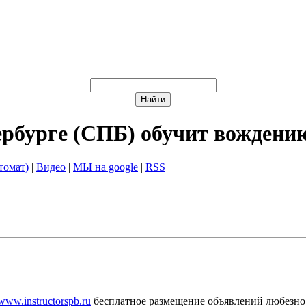
ербурге (СПБ) обучит вождени
томат)
|
Видео
|
МЫ на google
|
RSS
/www.instructorspb.ru
бесплатное размещение объявлений любезно 