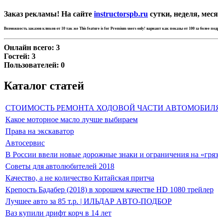
Заказ рекламы! На сайте
instructorspb.ru
сутки, неделя, меся
Возможность заказов кликов от 10 так же
This feature is for Premium users only!
вариант как показы от 100 за более по
Онлайн всего:
3
Гостей:
3
Пользователей:
0
Каталог статей
СТОИМОСТЬ РЕМОНТА ХОДОВОЙ ЧАСТИ АВТОМОБИЛ
Какое моторное масло лучше выбираем
Права на экскаватор
Автосервис
В России ввели новые дорожные знаки и ограничения на «гря
Советы для автолюбителей 2018
Качество, а не количество Китайская притча
Крепость Бадабер (2018) в хорошем качестве HD 1080 трейлер
Лучшее авто за 85 т.р. | ИЛЬДАР АВТО-ПОДБОР
Ваз купили дрифт корч в 14 лет