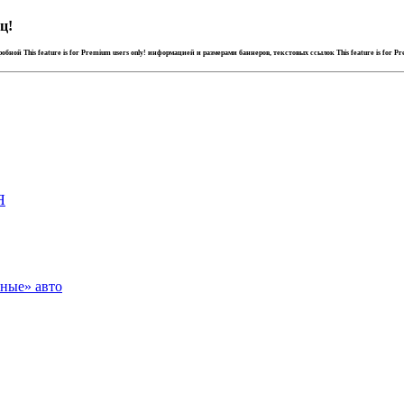
ц!
дробной
This feature is for Premium users only!
информацией и размерами баннеров, текстовых ссылок
This feature is for P
Я
зные» авто