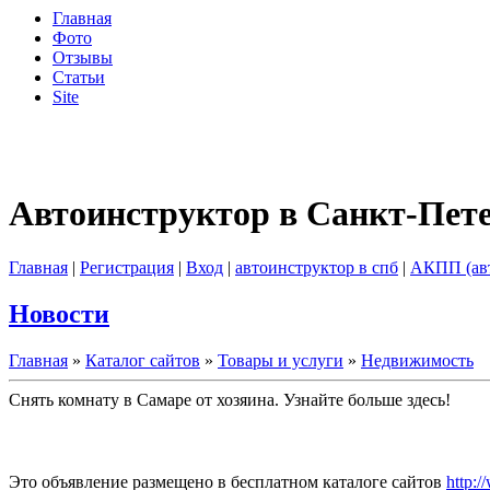
Главная
Фото
Отзывы
Статьи
Site
Автоинструктор в Санкт-Пет
Главная
|
Регистрация
|
Вход
|
автоинструктор в спб
|
АКПП (ав
Новости
Главная
»
Каталог сайтов
»
Товары и услуги
»
Недвижимость
Снять комнату в Самаре от хозяина. Узнайте больше здесь!
Это объявление размещено в бесплатном каталоге сайтов
http:/