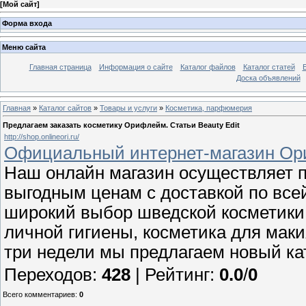
[
Мой сайт
]
Форма входа
Меню сайта
Главная страница
Информация о сайте
Каталог файлов
Каталог статей
Доска объявлений
Главная
»
Каталог сайтов
»
Товары и услуги
»
Косметика, парфюмерия
Предлагаем заказать косметику Орифлейм. Статьи Beauty Edit
http://shop.onlineori.ru/
Официальный интернет-магазин Ори
Наш онлайн магазин осуществляет п
выгодным ценам с доставкой по все
широкий выбор шведской косметики: 
личной гигиены, косметика для мак
три недели мы предлагаем новый кат
Переходов
:
428
|
Рейтинг
:
0.0
/
0
Всего комментариев
:
0