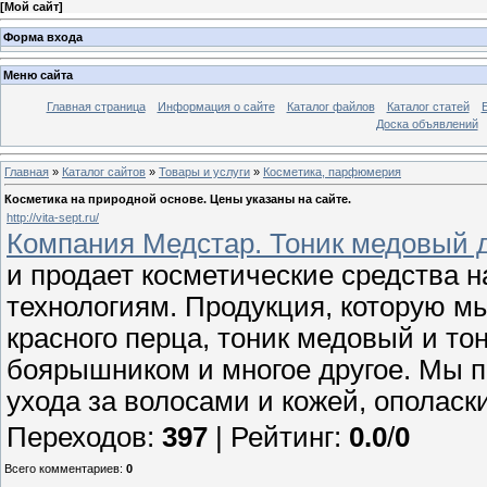
[
Мой сайт
]
Форма входа
Меню сайта
Главная страница
Информация о сайте
Каталог файлов
Каталог статей
Доска объявлений
Главная
»
Каталог сайтов
»
Товары и услуги
»
Косметика, парфюмерия
Косметика на природной основе. Цены указаны на сайте.
http://vita-sept.ru/
Компания Медстар. Тоник медовый д
и продает косметические средства 
технологиям. Продукция, которую мы
красного перца, тоник медовый и то
боярышником и многое другое. Мы п
ухода за волосами и кожей, ополаски
Переходов
:
397
|
Рейтинг
:
0.0
/
0
Всего комментариев
:
0