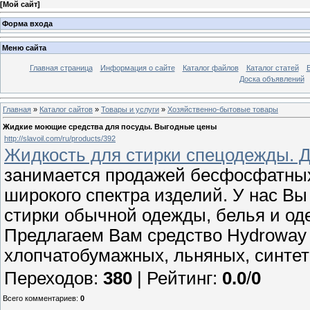
[
Мой сайт
]
Форма входа
Меню сайта
Главная страница
Информация о сайте
Каталог файлов
Каталог статей
Доска объявлений
Главная
»
Каталог сайтов
»
Товары и услуги
»
Хозяйственно-бытовые товары
Жидкие моющие средства для посуды. Выгодные цены
http://slavoil.com/ru/products/392
Жидкость для стирки спецодежды. Д
занимается продажей беcфосфатных
широкого спектра изделий. У нас В
стирки обычной одежды, белья и о
Предлагаем Вам средство Hydroway 
хлопчатобумажных, льняных, синтет
Переходов
:
380
|
Рейтинг
:
0.0
/
0
Всего комментариев
:
0