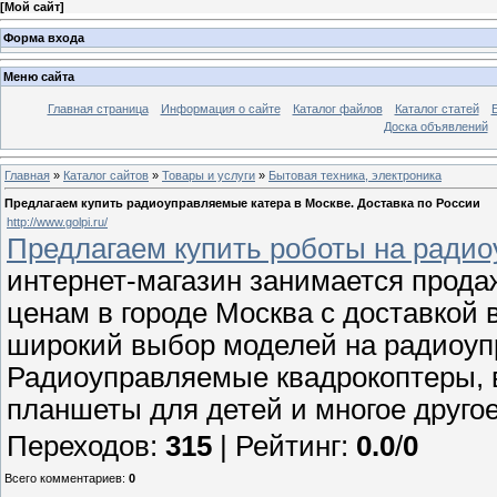
[
Мой сайт
]
Форма входа
Меню сайта
Главная страница
Информация о сайте
Каталог файлов
Каталог статей
Доска объявлений
Главная
»
Каталог сайтов
»
Товары и услуги
»
Бытовая техника, электроника
Предлагаем купить радиоуправляемые катера в Москве. Доставка по России
http://www.golpi.ru/
Предлагаем купить роботы на радиоу
интернет-магазин занимается прод
ценам в городе Москва с доставкой 
широкий выбор моделей на радиоуп
Радиоуправляемые квадрокоптеры, в
планшеты для детей и многое другое
Переходов
:
315
|
Рейтинг
:
0.0
/
0
Всего комментариев
:
0