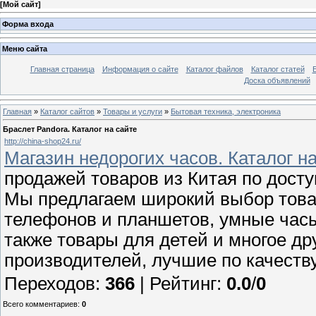
[
Мой сайт
]
Форма входа
Меню сайта
Главная страница
Информация о сайте
Каталог файлов
Каталог статей
Доска объявлений
Главная
»
Каталог сайтов
»
Товары и услуги
»
Бытовая техника, электроника
Браслет Pandora. Каталог на сайте
http://china-shop24.ru/
Магазин недорогих часов. Каталог н
продажей товаров из Китая по досту
Мы предлагаем широкий выбор това
телефонов и планшетов, умные часы
также товары для детей и многое д
производителей, лучшие по качеств
Переходов
:
366
|
Рейтинг
:
0.0
/
0
Всего комментариев
:
0