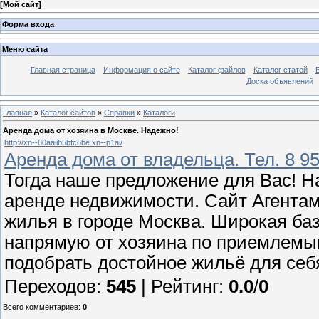
[
Мой сайт
]
Форма входа
Меню сайта
Главная страница
Информация о сайте
Каталог файлов
Каталог статей
Доска объявлений
Главная
»
Каталог сайтов
»
Справки
»
Каталоги
Аренда дома от хозяина в Москве. Надежно!
http://xn--80aaiib5bfc6be.xn--p1ai/
Аренда дома от владельца. Тел. 8 95
Тогда наше предложение для Вас! На
аренде недвижимости. Сайт Агента
жилья в городе Москва. Широкая баз
напрямую от хозяина по приемлемы
подобрать достойное жильё для себя
Переходов
:
545
|
Рейтинг
:
0.0
/
0
Всего комментариев
:
0