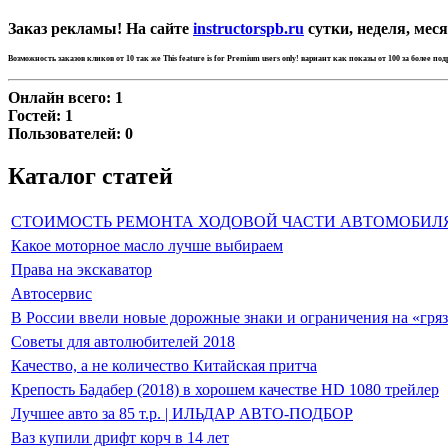
Заказ рекламы! На сайте
instructorspb.ru
сутки, неделя, меся
Возможность заказов кликов от 10 так же
This feature is for Premium users only!
вариант как показы от 100 за более по
Онлайн всего:
1
Гостей:
1
Пользователей:
0
Каталог статей
СТОИМОСТЬ РЕМОНТА ХОДОВОЙ ЧАСТИ АВТОМОБИЛ
Какое моторное масло лучше выбираем
Права на экскаватор
Автосервис
В России ввели новые дорожные знаки и ограничения на «гря
Советы для автолюбителей 2018
Качество, а не количество Китайская притча
Крепость Бадабер (2018) в хорошем качестве HD 1080 трейлер
Лучшее авто за 85 т.р. | ИЛЬДАР АВТО-ПОДБОР
Ваз купили дрифт корч в 14 лет