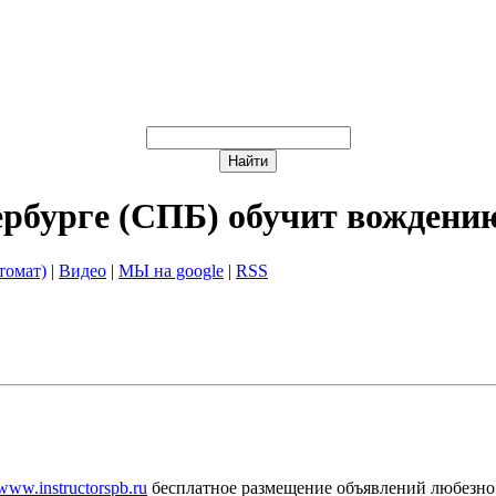
ербурге (СПБ) обучит вождени
томат)
|
Видео
|
МЫ на google
|
RSS
/www.instructorspb.ru
бесплатное размещение объявлений любезно 