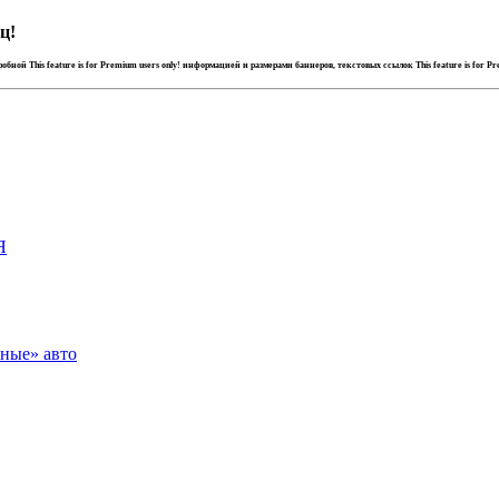
ц!
дробной
This feature is for Premium users only!
информацией и размерами баннеров, текстовых ссылок
This feature is for P
Я
зные» авто