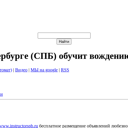
ербурге (СПБ) обучит вождени
томат)
|
Видео
|
МЫ на google
|
RSS
ии
/www.instructorspb.ru
бесплатное размещение объявлений любезно 