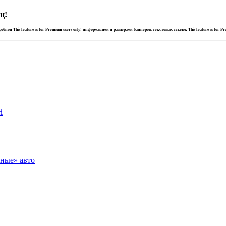
ц!
дробной
This feature is for Premium users only!
информацией и размерами баннеров, текстовых ссылок
This feature is for P
Я
зные» авто