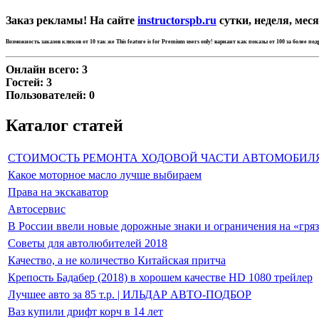
Заказ рекламы! На сайте
instructorspb.ru
сутки, неделя, меся
Возможность заказов кликов от 10 так же
This feature is for Premium users only!
вариант как показы от 100 за более по
Онлайн всего:
3
Гостей:
3
Пользователей:
0
Каталог статей
СТОИМОСТЬ РЕМОНТА ХОДОВОЙ ЧАСТИ АВТОМОБИЛ
Какое моторное масло лучше выбираем
Права на экскаватор
Автосервис
В России ввели новые дорожные знаки и ограничения на «гря
Советы для автолюбителей 2018
Качество, а не количество Китайская притча
Крепость Бадабер (2018) в хорошем качестве HD 1080 трейлер
Лучшее авто за 85 т.р. | ИЛЬДАР АВТО-ПОДБОР
Ваз купили дрифт корч в 14 лет