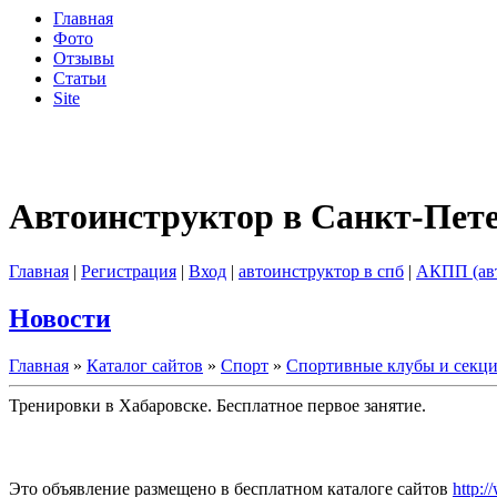
Главная
Фото
Отзывы
Статьи
Site
Автоинструктор в Санкт-Пет
Главная
|
Регистрация
|
Вход
|
автоинструктор в спб
|
АКПП (ав
Новости
Главная
»
Каталог сайтов
»
Спорт
»
Спортивные клубы и секц
Тренировки в Хабаровске. Бесплатное первое занятие.
Это объявление размещено в бесплатном каталоге сайтов
http:/