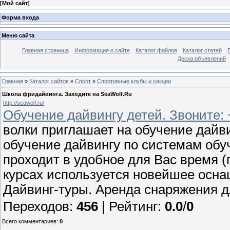
[
Мой сайт
]
Форма входа
Меню сайта
Главная страница
Информация о сайте
Каталог файлов
Каталог статей
Доска объявлений
Главная
»
Каталог сайтов
»
Спорт
»
Спортивные клубы и секции
Школа фридайвинга. Заходите на SeaWolf.Ru
http://seawolf.ru/
Обучение дайвингу детей. Звоните: +
волки приглашает на обучение дайв
обучение дайвингу по системам обу
проходит в удобное для Вас время (
курсах используется новейшее осн
Дайвинг-туры. Аренда снаряжения 
Переходов
:
456
|
Рейтинг
:
0.0
/
0
Всего комментариев
:
0