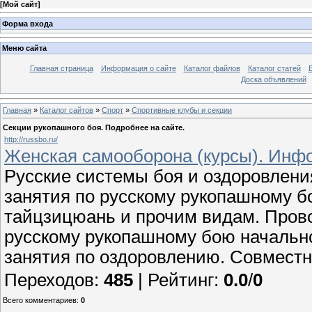
[
Мой сайт
]
Форма входа
Меню сайта
Главная страница
Информация о сайте
Каталог файлов
Каталог статей
Доска объявлений
Главная
»
Каталог сайтов
»
Спорт
»
Спортивные клубы и секции
Секции рукопашного боя. Подробнее на сайте.
http://russbo.ru/
Женская самооборона (курсы). Инф
Русские системы боя и оздоровлени
занятия по русскому рукопашному б
тайцзицюань и прочим видам. Пров
русскому рукопашному бою начально
занятия по оздоровлению. Совмест
Переходов
:
485
|
Рейтинг
:
0.0
/
0
Всего комментариев
:
0