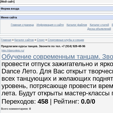
[
Мой сайт
]
Форма входа
Меню сайта
Главная страница
Информация о сайте
Каталог файлов
Каталог статей
Доска объявлений
Главная
»
Каталог сайтов
»
Спорт
»
Спортивные клубы и секции
Предлагаем курсы танцев. Звоните по тел. +7 (914) 928-48-96
http://danceleto.ru/
Обучение современным танцам. Звони
провести отпуск зажигательно и ярк
Dance Лето. Для Вас открыт творче
всех танцующих и желающих поднят
уровень, потрясающе провести врем
лета. Будут открыты мастер-классы 
Переходов
:
458
|
Рейтинг
:
0.0
/
0
Всего комментариев
:
0