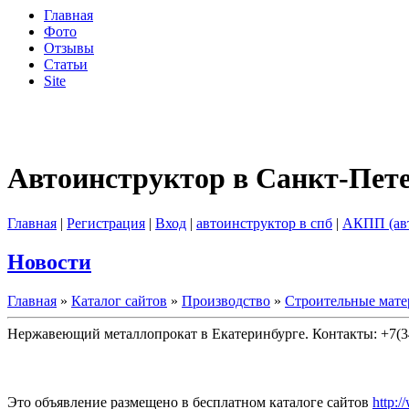
Главная
Фото
Отзывы
Статьи
Site
Автоинструктор в Санкт-Пет
Главная
|
Регистрация
|
Вход
|
автоинструктор в спб
|
АКПП (ав
Новости
Главная
»
Каталог сайтов
»
Производство
»
Строительные мат
Нержавеющий металлопрокат в Екатеринбурге. Контакты: +7(34
Это объявление размещено в бесплатном каталоге сайтов
http:/