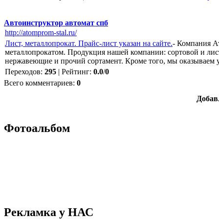
Автоинструктор автомат спб
http://atomprom-stal.ru/
Лист, металлопрокат. Прайс-лист указан на сайте.
- Компания А
металлопрокатом. Продукция нашей компании: сортовой и лист
нержавеющие и прочий сортамент. Кроме того, мы оказываем 
Переходов
:
295
|
Рейтинг
:
0.0
/
0
Всего комментариев
:
0
Добав
Фотоальбом
Рекламка у НАС