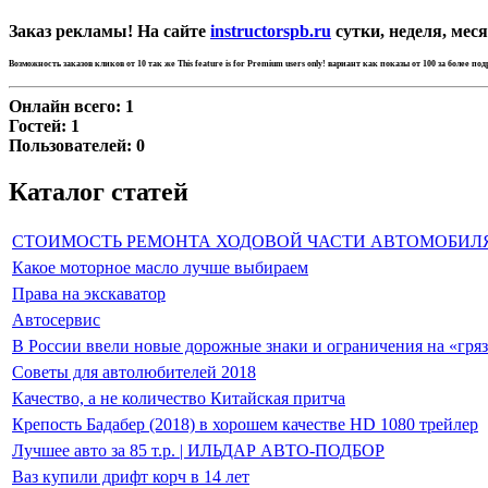
Заказ рекламы! На сайте
instructorspb.ru
сутки, неделя, меся
Возможность заказов кликов от 10 так же
This feature is for Premium users only!
вариант как показы от 100 за более по
Онлайн всего:
1
Гостей:
1
Пользователей:
0
Каталог статей
СТОИМОСТЬ РЕМОНТА ХОДОВОЙ ЧАСТИ АВТОМОБИЛ
Какое моторное масло лучше выбираем
Права на экскаватор
Автосервис
В России ввели новые дорожные знаки и ограничения на «гря
Советы для автолюбителей 2018
Качество, а не количество Китайская притча
Крепость Бадабер (2018) в хорошем качестве HD 1080 трейлер
Лучшее авто за 85 т.р. | ИЛЬДАР АВТО-ПОДБОР
Ваз купили дрифт корч в 14 лет