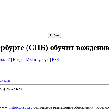
ербурге (СПБ) обучит вождени
томат)
|
Видео
|
МЫ на google
|
RSS
ериалы
3) 268-29-24.
/www.instructorspb.ru
бесплатное размещение объявлений любезно 