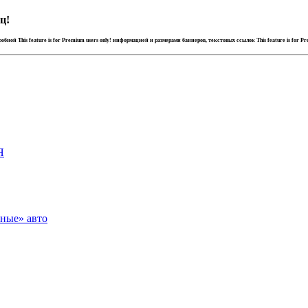
ц!
дробной
This feature is for Premium users only!
информацией и размерами баннеров, текстовых ссылок
This feature is for P
Я
зные» авто