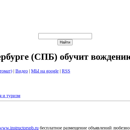
ербурге (СПБ) обучит вождени
томат)
|
Видео
|
МЫ на google
|
RSS
 и туризм
/www.instructorspb.ru
бесплатное размещение объявлений любезно 