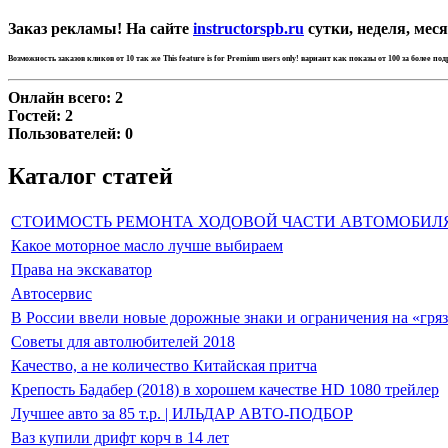
Заказ рекламы! На сайте
instructorspb.ru
сутки, неделя, меся
Возможность заказов кликов от 10 так же
This feature is for Premium users only!
вариант как показы от 100 за более по
Онлайн всего:
2
Гостей:
2
Пользователей:
0
Каталог статей
СТОИМОСТЬ РЕМОНТА ХОДОВОЙ ЧАСТИ АВТОМОБИЛ
Какое моторное масло лучше выбираем
Права на экскаватор
Автосервис
В России ввели новые дорожные знаки и ограничения на «гря
Советы для автолюбителей 2018
Качество, а не количество Китайская притча
Крепость Бадабер (2018) в хорошем качестве HD 1080 трейлер
Лучшее авто за 85 т.р. | ИЛЬДАР АВТО-ПОДБОР
Ваз купили дрифт корч в 14 лет