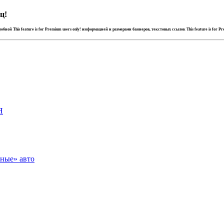
ц!
дробной
This feature is for Premium users only!
информацией и размерами баннеров, текстовых ссылок
This feature is for P
Я
зные» авто