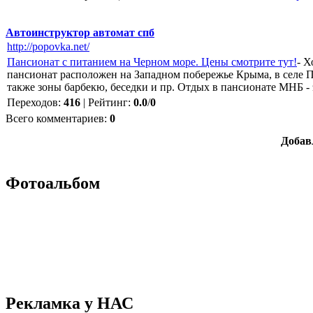
Автоинструктор автомат спб
http://popovka.net/
Пансионат с питанием на Черном море. Цены смотрите тут!
- Х
пансионат расположен на Западном побережье Крыма, в селе П
также зоны барбекю, беседки и пр. Отдых в пансионате МНБ - 
Переходов
:
416
|
Рейтинг
:
0.0
/
0
Всего комментариев
:
0
Добав
Фотоальбом
Рекламка у НАС