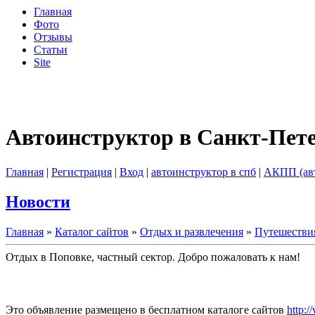
Главная
Фото
Отзывы
Статьи
Site
Автоинструктор в Санкт-Пет
Главная
|
Регистрация
|
Вход
|
автоинструктор в спб
|
АКПП (ав
Новости
Главная
»
Каталог сайтов
»
Отдых и развлечения
»
Путешествия
Отдых в Поповке, частный сектор. Добро пожаловать к нам!
Это объявление размещено в бесплатном каталоге сайтов
http:/