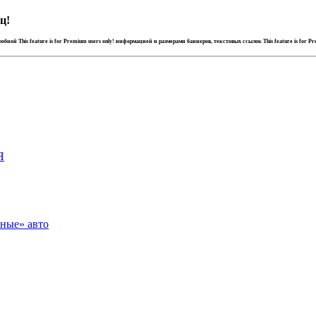
ц!
дробной
This feature is for Premium users only!
информацией и размерами баннеров, текстовых ссылок
This feature is for P
Я
зные» авто