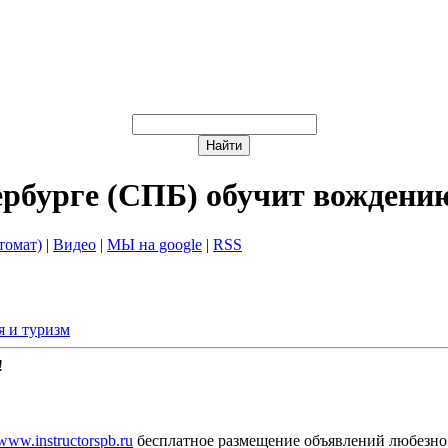
ербурге (СПБ) обучит вождени
томат)
|
Видео
|
МЫ на google
|
RSS
 и туризм
!
/www.instructorspb.ru
бесплатное размещение объявлений любезно 