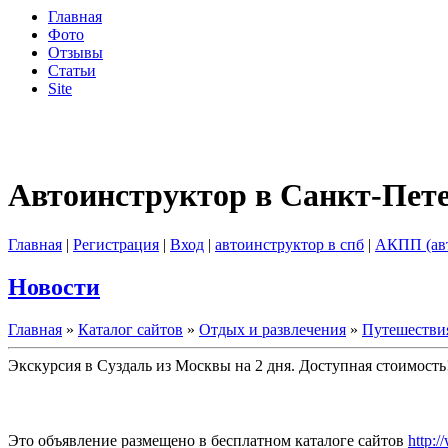
Главная
Фото
Отзывы
Статьи
Site
Автоинструктор в Санкт-Пет
Главная
|
Регистрация
|
Вход
|
автоинструктор в спб
|
АКПП (ав
Новости
Главная
»
Каталог сайтов
»
Отдых и развлечения
»
Путешествия
Экскурсия в Суздаль из Москвы на 2 дня. Доступная стоимость
Это объявление размещено в бесплатном каталоге сайтов
http:/