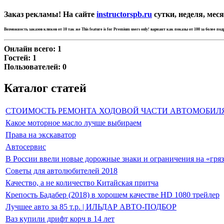
Заказ рекламы! На сайте
instructorspb.ru
сутки, неделя, меся
Возможность заказов кликов от 10 так же
This feature is for Premium users only!
вариант как показы от 100 за более по
Онлайн всего:
1
Гостей:
1
Пользователей:
0
Каталог статей
СТОИМОСТЬ РЕМОНТА ХОДОВОЙ ЧАСТИ АВТОМОБИЛ
Какое моторное масло лучше выбираем
Права на экскаватор
Автосервис
В России ввели новые дорожные знаки и ограничения на «гря
Советы для автолюбителей 2018
Качество, а не количество Китайская притча
Крепость Бадабер (2018) в хорошем качестве HD 1080 трейлер
Лучшее авто за 85 т.р. | ИЛЬДАР АВТО-ПОДБОР
Ваз купили дрифт корч в 14 лет