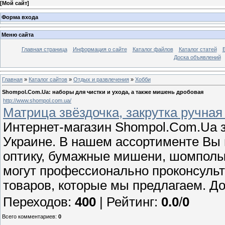
[
Мой сайт
]
Форма входа
Меню сайта
Главная страница
Информация о сайте
Каталог файлов
Каталог статей
Доска объявлений
Главная
»
Каталог сайтов
»
Отдых и развлечения
»
Хобби
Shompol.Com.Ua: наборы для чистки и ухода, а также мишень дробовая
http://www.shompol.com.ua/
Матрица звёздочка, закрутка ручная
Интернет-магазин Shompol.Com.Ua з
Украине. В нашем ассортименте Вы 
оптику, бумажные мишени, шомпол
могут профессионально проконсуль
товаров, которые мы предлагаем. До
Переходов
:
400
|
Рейтинг
:
0.0
/
0
Всего комментариев
:
0