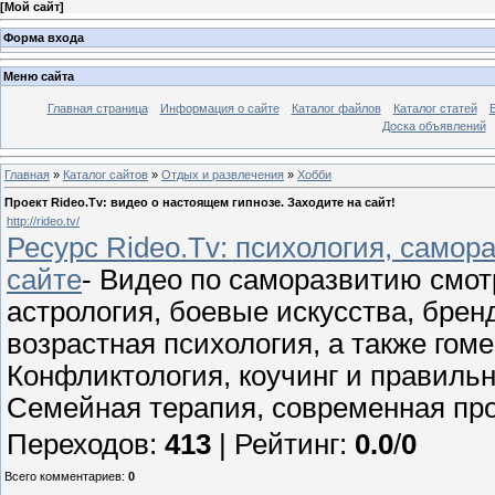
[
Мой сайт
]
Форма входа
Меню сайта
Главная страница
Информация о сайте
Каталог файлов
Каталог статей
Доска объявлений
Главная
»
Каталог сайтов
»
Отдых и развлечения
»
Хобби
Проект Rideo.Tv: видео о настоящем гипнозе. Заходите на сайт!
http://rideo.tv/
Ресурс Rideo.Tv: психология, самор
сайте
- Видео по саморазвитию смотр
астрология, боевые искусства, брен
возрастная психология, а также гоме
Конфликтология, коучинг и правильн
Семейная терапия, современная проз
Переходов
:
413
|
Рейтинг
:
0.0
/
0
Всего комментариев
:
0