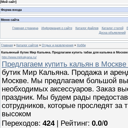
[
Мой сайт
]
Форма входа
Меню сайта
Главная страница
Информация о сайте
Каталог файлов
Каталог статей
Доска объявлений
Главная
»
Каталог сайтов
»
Отдых и развлечения
»
Хобби
Кальянный бутик Мир Кальяна. Предлагаем купить табак для кальяна в Москве
http://www.mirkalyana.ru/
Предлагаем купить кальян в Москве 
бутик Мир Кальяна. Продажа и аре
Москве. Мы предлагаем большой выбо
необходимых аксессуаров. Заказ вы
праздник. Мы будем рады предоста
сотрудников, которые проследят за 
высоком
Переходов
:
424
|
Рейтинг
:
0.0
/
0