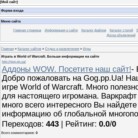
[
Мой сайт
]
Форма входа
Меню сайта
Главная страница
Информация о сайте
Каталог файлов
Каталог статей
Доска объявлений
Главная
»
Каталог сайтов
»
Отдых и развлечения
»
Игры
Играть в World of Warcraft. Больше информации на сайте
http://gog.pp.ua/
Аддоны WOW. Посетите наш сайт!
-
Добро пожаловать на Gog.pp.Ua! Наш
игре World of Warcraft. Много поле
для настоящего игромана. Варкрафт 
много всего интересного Вы найдете
информацию об глобальной многопо
Переходов
:
443
|
Рейтинг
:
0.0
/
0
Всего комментариев
:
0