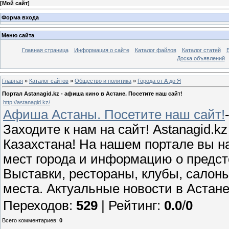
[
Мой сайт
]
Форма входа
Меню сайта
Главная страница
Информация о сайте
Каталог файлов
Каталог статей
Доска объявлений
Главная
»
Каталог сайтов
»
Общество и политика
»
Города от А до Я
Портал Astanagid.kz - афиша кино в Астане. Посетите наш сайт!
http://astanagid.kz/
Афиша Астаны. Посетите наш сайт!
Заходите к нам на сайт! Astanagid.k
Казахстана! На нашем портале вы н
мест города и информацию о предс
Выставки, рестораны, клубы, салоны
места. Актуальные новости в Астане
Переходов
:
529
|
Рейтинг
:
0.0
/
0
Всего комментариев
:
0