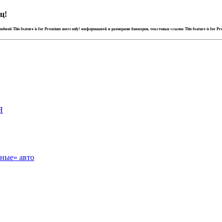
ц!
дробной
This feature is for Premium users only!
информацией и размерами баннеров, текстовых ссылок
This feature is for P
Я
зные» авто