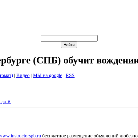
ербурге (СПБ) обучит вождени
томат)
|
Видео
|
МЫ на google
|
RSS
 до Я
/www.instructorspb.ru
бесплатное размещение объявлений любезно 