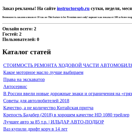
Заказ рекламы! На сайте
instructorspb.ru
сутки, неделя, меся
Возможность заказов кликов от 10 так же
This feature is for Premium users only!
вариант как показы от 100 за более по
Онлайн всего:
2
Гостей:
2
Пользователей:
0
Каталог статей
СТОИМОСТЬ РЕМОНТА ХОДОВОЙ ЧАСТИ АВТОМОБИЛ
Какое моторное масло лучше выбираем
Права на экскаватор
Автосервис
В России ввели новые дорожные знаки и ограничения на «гря
Советы для автолюбителей 2018
Качество, а не количество Китайская притча
Крепость Бадабер (2018) в хорошем качестве HD 1080 трейлер
Лучшее авто за 85 т.р. | ИЛЬДАР АВТО-ПОДБОР
Ваз купили дрифт корч в 14 лет