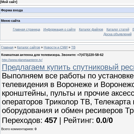
[
Мой сайт
]
Форма входа
Меню сайта
Главная страница
Информация о сайте
Каталог файлов
Каталог статей
Доска объявлений
Главная
»
Каталог сайтов
»
Новости и СМИ
»
ТВ
Комнатная антенна для телевизора. Звоните: +7(473)220-58-62
http://www.planetaantenn.tv/
Предлагаем купить спутниковый рес
Выполняем все работы по установке
телевидения в Воронеже и Воронежс
кронштейны, пульты и прочие аксес
операторов Триколор ТВ, Телекарта
оборудования и обмен ресиверов Тр
Переходов
:
457
|
Рейтинг
:
0.0
/
0
Всего комментариев
:
0