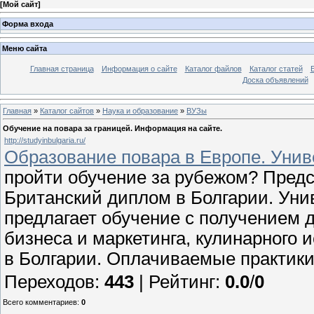
[
Мой сайт
]
Форма входа
Меню сайта
Главная страница
Информация о сайте
Каталог файлов
Каталог статей
Доска объявлений
Главная
»
Каталог сайтов
»
Наука и образование
»
ВУЗы
Обучение на повара за границей. Информация на сайте.
http://studyinbulgaria.ru/
Образование повара в Европе. Унив
пройти обучение за рубежом? Пред
Британский диплом в Болгарии. Унив
предлагает обучение с получением 
бизнеса и маркетинга, кулинарного 
в Болгарии. Оплачиваемые практики
Переходов
:
443
|
Рейтинг
:
0.0
/
0
Всего комментариев
:
0