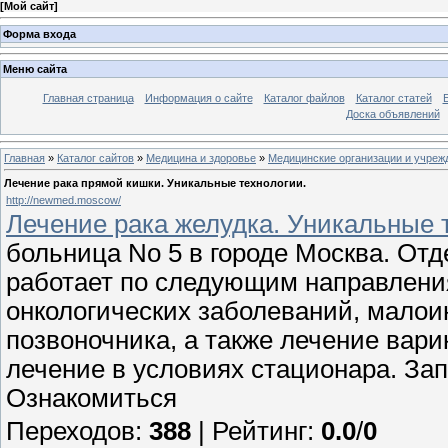
[
Мой сайт
]
Форма входа
Меню сайта
Главная страница
Информация о сайте
Каталог файлов
Каталог статей
Доска объявлений
Главная
»
Каталог сайтов
»
Медицина и здоровье
»
Медицинские организации и учреж
Лечение рака прямой кишки. Уникальные технологии.
http://newmed.moscow/
Лечение рака желудка. Уникальные 
больница No 5 в городе Москва. Отд
работает по следующим направлени
онкологических заболеваний, малои
позвоночника, а также лечение вар
лечение в условиях стационара. Зап
Ознакомиться
Переходов
:
388
|
Рейтинг
:
0.0
/
0