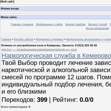
[
Мой сайт
]
Форма входа
Меню сайта
Главная страница
Информация о сайте
Каталог файлов
Каталог статей
Доска объявлений
Главная
»
Каталог сайтов
»
Медицина и здоровье
»
Медицинские организации и учреж
Лечение от употребления соли в Кемерово. Звоните: 8 (913) 203-30-20
http://xn------6cdanbraaga4aea3age0aigdevmb1bo4p.xn--p1ai/
Наркологическая служба в Кемерово
Твой Выбор проводит лечение завис
наркотической и алкогольной зависи
смесей по программе 12 шагов. Пом
индивидуальный подбор лечения, б
и его близкими
Переходов
:
399
|
Рейтинг
:
0.0
/
0
Всего комментариев
:
0