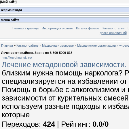
[
Мой сайт
]
Форма входа
Меню сайта
Главная страница
Информация о сайте
Каталог файлов
Каталог статей
Доска объявлений
Главная
»
Каталог сайтов
»
Медицина и здоровье
»
Медицинские организации и учреж
Лечение от спайсов. Звоните: 8-800-5000-818
http://kovcheghelp.ru/
Лечение метадоновой зависимости.
близким нужна помощь нарколога? 
специализируется на избавлении от
Помощь в борьбе с алкоголизмом и 
зависимости от курительных смесе
используем разные подходы к избав
которые
Переходов
:
424
|
Рейтинг
:
0.0
/
0