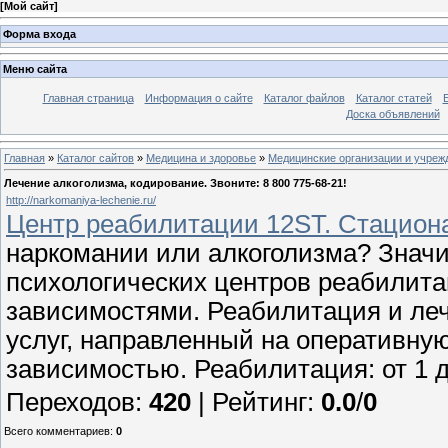
[
Мой сайт
]
Форма входа
Меню сайта
Главная страница
Информация о сайте
Каталог файлов
Каталог статей
Доска объявлений
Главная
»
Каталог сайтов
»
Медицина и здоровье
»
Медицинские организации и учреж
Лечение алкоголизма, кодирование. Звоните: 8 800 775-68-21!
http://narkomaniya-lechenie.ru/
Центр реабилитации 12ST. Стациона
наркомании или алкоголизма? Значи
психологических центров реабилита
зависимостями. Реабилитация и леч
услуг, направленный на оперативну
зависимостью. Реабилитация: от 1 д
Переходов
:
420
|
Рейтинг
:
0.0
/
0
Всего комментариев
:
0