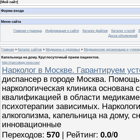
[
Мой сайт
]
Форма входа
Меню сайта
Главная страница
Информация о сайте
Каталог файлов
Каталог статей
Доска объявлений
Главная
»
Каталог сайтов
»
Медицина и здоровье
»
Медицинские организации и учреж
Капельница на дому. Круглосуточный прием пациентов.
http://narcology.moscow/
Нарколог в Москве. Гарантируем ус
диспансер в городе Москва. Помощь
наркологическая клиника основана
квалификацией в области медикамен
психотерапии зависимых. Наркологи
алкоголизма, капельница на дому, с
инновационные
Переходов
:
570
|
Рейтинг
:
0.0
/
0