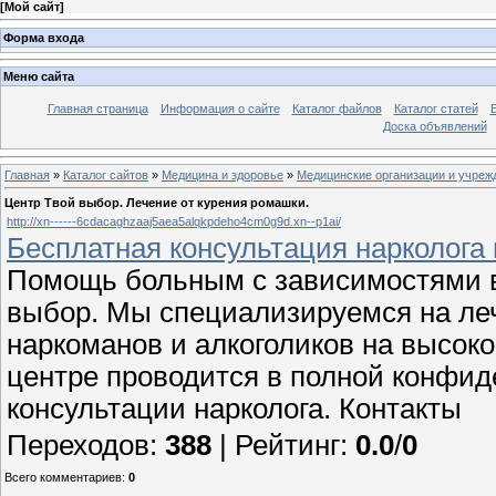
[
Мой сайт
]
Форма входа
Меню сайта
Главная страница
Информация о сайте
Каталог файлов
Каталог статей
Доска объявлений
Главная
»
Каталог сайтов
»
Медицина и здоровье
»
Медицинские организации и учреж
Центр Твой выбор. Лечение от курения ромашки.
http://xn------6cdacaghzaaj5aea5alqkpdeho4cm0g9d.xn--p1ai/
Бесплатная консультация нарколога 
Помощь больным с зависимостями в 
выбор. Мы специализируемся на леч
наркоманов и алкоголиков на высок
центре проводится в полной конфи
консультации нарколога. Контакты
Переходов
:
388
|
Рейтинг
:
0.0
/
0
Всего комментариев
:
0