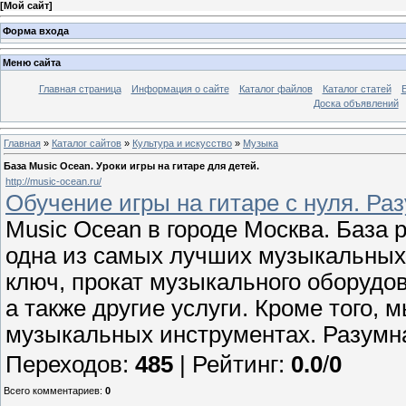
[
Мой сайт
]
Форма входа
Меню сайта
Главная страница
Информация о сайте
Каталог файлов
Каталог статей
Доска объявлений
Главная
»
Каталог сайтов
»
Культура и искусство
»
Музыка
База Music Ocean. Уроки игры на гитаре для детей.
http://music-ocean.ru/
Обучение игры на гитаре с нуля. Ра
Music Ocean в городе Москва. База 
одна из самых лучших музыкальных 
ключ, прокат музыкального оборудов
а также другие услуги. Кроме того, 
музыкальных инструментах. Разумн
Переходов
:
485
|
Рейтинг
:
0.0
/
0
Всего комментариев
:
0