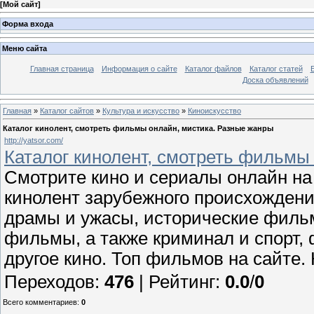
[
Мой сайт
]
Форма входа
Меню сайта
Главная страница
Информация о сайте
Каталог файлов
Каталог статей
Доска объявлений
Главная
»
Каталог сайтов
»
Культура и искусство
»
Киноискусство
Каталог кинолент, смотреть фильмы онлайн, мистика. Разные жанры
http://yatsor.com/
Каталог кинолент, смотреть фильмы
Смотрите кино и сериалы онлайн на 
кинолент зарубежного происхождени
драмы и ужасы, исторические филь
фильмы, а также криминал и спорт,
другое кино. Топ фильмов на сайте.
Переходов
:
476
|
Рейтинг
:
0.0
/
0
Всего комментариев
:
0