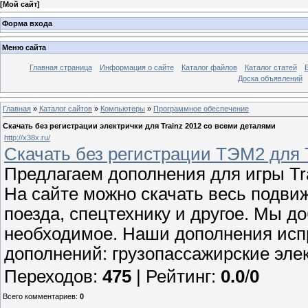
[
Мой сайт
]
Форма входа
Меню сайта
Главная страница
Информация о сайте
Каталог файлов
Каталог статей
Доска объявлений
Главная
»
Каталог сайтов
»
Компьютеры
»
Программное обеспечение
Скачать без регистрации электрички для Trainz 2012 со всеми деталями
http://x38x.ru/
Скачать без регистрации ТЭМ2 для 
Предлагаем дополнения для игры Trai
На сайте можно скачать весь подвиж
поезда, спецтехнику и другое. Мы 
необходимое. Наши дополнения исп
дополнений: грузопассажирские эле
Переходов
:
475
|
Рейтинг
:
0.0
/
0
Всего комментариев
:
0