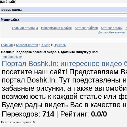
[
Мой сайт
]
Форма входа
Меню сайта
Главная страница
Информация о сайте
Каталог файлов
Каталог статей
Доска объявлений
Главная
»
Каталог сайтов
»
Юмор
»
Приколы
Boshk.In: подборка веселых видео. Отдохните минутку у нас!
http://boshk.in/
Портал Boshk.In: интересное видео 
посетите наш сайт! Представляем 
портал Boshk.In. Тут представлены 
забавные рисунки, а также автомоби
возможность к каждой статье или ф
Будем рады видеть Вас в качестве 
Переходов
:
714
|
Рейтинг
:
0.0
/
0
Всего комментариев
:
0