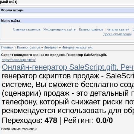
[
Мой сайт
]
Форма входа
Меню сайта
Главная страница
Информация о сайте
Каталог файлов
Каталог статей
Доска объявлений
Главная
»
Каталог сайтов
»
Интернет
»
Интернет-маркетинг
Скрипт холодного звонка по продаже. Генератор SaleScript.gift.
https://salescript.gift/ru/
Онлайн-генератор SaleScript.gift. Р
генератор скриптов продаж - SaleScr
системе, Вы сможете бесплатно соз
(сценарии) продаж - это детальный 
телефону, который снижает риски по
рекомендуется использовать для об
Переходов
:
478
|
Рейтинг
:
0.0
/
0
Всего комментариев
:
0