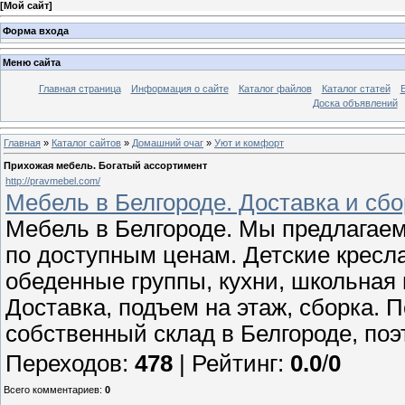
[
Мой сайт
]
Форма входа
Меню сайта
Главная страница
Информация о сайте
Каталог файлов
Каталог статей
Доска объявлений
Главная
»
Каталог сайтов
»
Домашний очаг
»
Уют и комфорт
Прихожая мебель. Богатый ассортимент
http://pravmebel.com/
Мебель в Белгороде. Доставка и сбо
Мебель в Белгороде. Мы предлагае
по доступным ценам. Детские кресл
обеденные группы, кухни, школьная 
Доставка, подъем на этаж, сборка. П
собственный склад в Белгороде, поэ
Переходов
:
478
|
Рейтинг
:
0.0
/
0
Всего комментариев
:
0