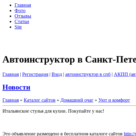
Главная
Фото
Отзывы
Статьи
Site
Автоинструктор в Санкт-Пет
Главная
|
Регистрация
|
Вход
|
автоинструктор в спб
|
АКПП (ав
Новости
Главная
»
Каталог сайтов
»
Домашний очаг
»
Уют и комфорт
Итальянские стулья для кухни. Покупайте у нас!
Это объявление размещено в бесплатном каталоге сайтов
http:/