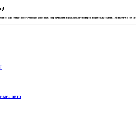
ц!
дробной
This feature is for Premium users only!
информацией и размерами баннеров, текстовых ссылок
This feature is for P
Я
зные» авто