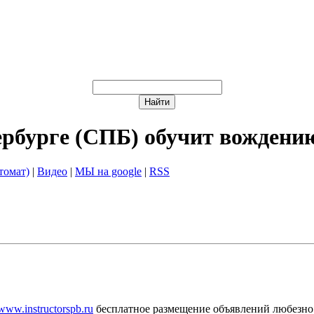
ербурге (СПБ) обучит вождени
томат)
|
Видео
|
МЫ на google
|
RSS
/www.instructorspb.ru
бесплатное размещение объявлений любезно 