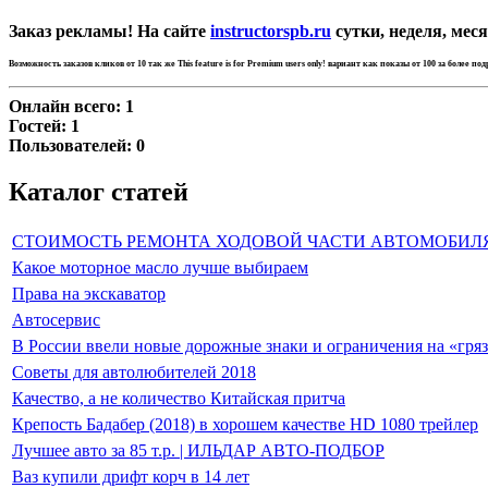
Заказ рекламы! На сайте
instructorspb.ru
сутки, неделя, меся
Возможность заказов кликов от 10 так же
This feature is for Premium users only!
вариант как показы от 100 за более по
Онлайн всего:
1
Гостей:
1
Пользователей:
0
Каталог статей
СТОИМОСТЬ РЕМОНТА ХОДОВОЙ ЧАСТИ АВТОМОБИЛ
Какое моторное масло лучше выбираем
Права на экскаватор
Автосервис
В России ввели новые дорожные знаки и ограничения на «гря
Советы для автолюбителей 2018
Качество, а не количество Китайская притча
Крепость Бадабер (2018) в хорошем качестве HD 1080 трейлер
Лучшее авто за 85 т.р. | ИЛЬДАР АВТО-ПОДБОР
Ваз купили дрифт корч в 14 лет