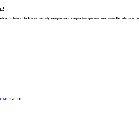
ц!
дробной
This feature is for Premium users only!
информацией и размерами баннеров, текстовых ссылок
This feature is for P
Я
зные» авто