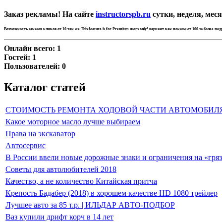
Заказ рекламы! На сайте
instructorspb.ru
сутки, неделя, меся
Возможность заказов кликов от 10 так же
This feature is for Premium users only!
вариант как показы от 100 за более по
Онлайн всего:
1
Гостей:
1
Пользователей:
0
Каталог статей
СТОИМОСТЬ РЕМОНТА ХОДОВОЙ ЧАСТИ АВТОМОБИЛ
Какое моторное масло лучше выбираем
Права на экскаватор
Автосервис
В России ввели новые дорожные знаки и ограничения на «гря
Советы для автолюбителей 2018
Качество, а не количество Китайская притча
Крепость Бадабер (2018) в хорошем качестве HD 1080 трейлер
Лучшее авто за 85 т.р. | ИЛЬДАР АВТО-ПОДБОР
Ваз купили дрифт корч в 14 лет