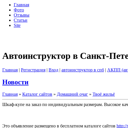
Главная
Фото
Отзывы
Статьи
Site
Автоинструктор в Санкт-Пет
Главная
|
Регистрация
|
Вход
|
автоинструктор в спб
|
АКПП (ав
Новости
Главная
»
Каталог сайтов
»
Домашний очаг
»
Твоё жильё
Шкаф-купе на заказ по индивидуальным размерам. Высокое кач
Это объявление размещено в бесплатном каталоге сайтов
http:/