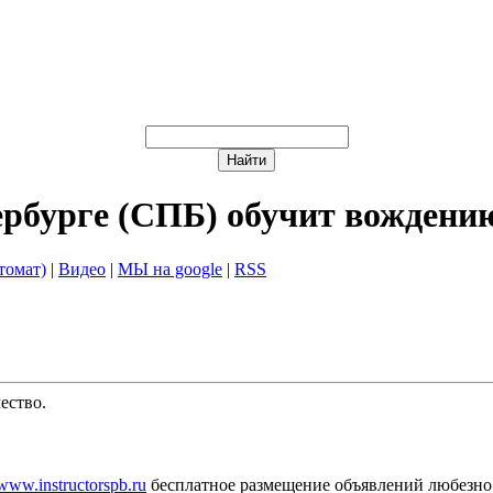
ербурге (СПБ) обучит вождени
томат)
|
Видео
|
МЫ на google
|
RSS
ество.
/www.instructorspb.ru
бесплатное размещение объявлений любезно 