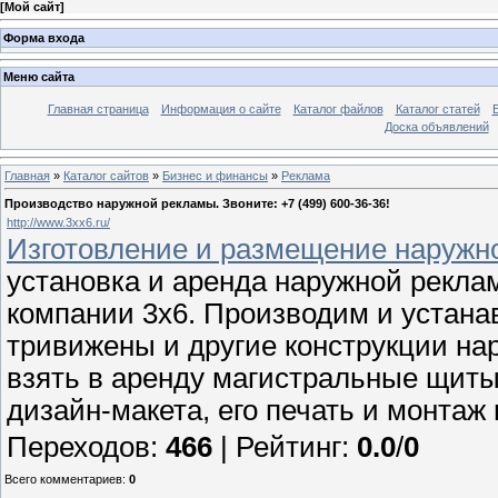
[
Мой сайт
]
Форма входа
Меню сайта
Главная страница
Информация о сайте
Каталог файлов
Каталог статей
Доска объявлений
Главная
»
Каталог сайтов
»
Бизнес и финансы
»
Реклама
Производство наружной рекламы. Звоните: +7 (499) 600-36-36!
http://www.3xx6.ru/
Изготовление и размещение наружно
установка и аренда наружной рекла
компании 3х6. Производим и устан
тривижены и другие конструкции на
взять в аренду магистральные щиты
дизайн-макета, его печать и монтаж
Переходов
:
466
|
Рейтинг
:
0.0
/
0
Всего комментариев
:
0