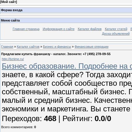
[
Мой сайт
]
Форма входа
Меню сайта
Главная страница
Информация о сайте
Каталог файлов
Каталог статей
Доска объявлений
Главная
»
Каталог сайтов
»
Бизнес и финансы
»
Финансовые операции
Предлагаем купить франшизу - каталог. Звоните: +7 (495) 278-09-55
http://bztime.ru/
Бизнес образование. Подробнее на 
знаете, в какой сфере? Тогда заход
представляет собой сообщество пр
собственный, масштабный бизнес. П
малый и средний бизнес. Качествен
экономики и маркетинга. Вы станет
Переходов
:
468
|
Рейтинг
:
0.0
/
0
Всего комментариев
:
0