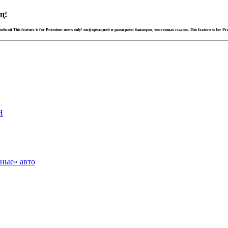
ц!
дробной
This feature is for Premium users only!
информацией и размерами баннеров, текстовых ссылок
This feature is for P
Я
зные» авто