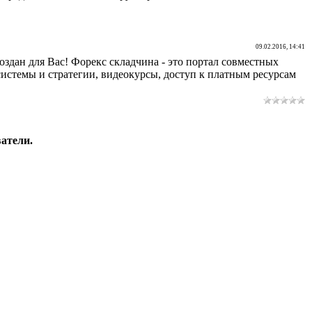
09.02.2016, 14:41
здан для Вас! Форекс складчина - это портал совместных
стемы и стратегии, видеокурсы, доступ к платным ресурсам
атели.