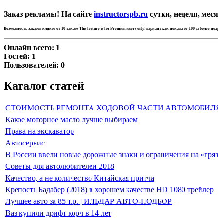
Заказ рекламы! На сайте
instructorspb.ru
сутки, неделя, меся
Возможность заказов кликов от 10 так же
This feature is for Premium users only!
вариант как показы от 100 за более по
Онлайн всего:
1
Гостей:
1
Пользователей:
0
Каталог статей
СТОИМОСТЬ РЕМОНТА ХОДОВОЙ ЧАСТИ АВТОМОБИЛ
Какое моторное масло лучше выбираем
Права на экскаватор
Автосервис
В России ввели новые дорожные знаки и ограничения на «гря
Советы для автолюбителей 2018
Качество, а не количество Китайская притча
Крепость Бадабер (2018) в хорошем качестве HD 1080 трейлер
Лучшее авто за 85 т.р. | ИЛЬДАР АВТО-ПОДБОР
Ваз купили дрифт корч в 14 лет