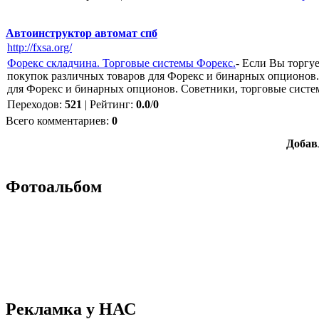
Автоинструктор автомат спб
http://fxsa.org/
Форекс складчина. Торговые системы Форекс.
- Если Вы торгу
покупок различных товаров для Форекс и бинарных опционов.
для Форекс и бинарных опционов. Советники, торговые систе
Переходов
:
521
|
Рейтинг
:
0.0
/
0
Всего комментариев
:
0
Добав
Фотоальбом
Рекламка у НАС