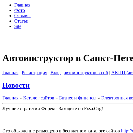
Главная
Фото
Отзывы
Статьи
Site
Автоинструктор в Санкт-Пет
Главная
|
Регистрация
|
Вход
|
автоинструктор в спб
|
АКПП (ав
Новости
Главная
»
Каталог сайтов
»
Бизнес и финансы
»
Электронная к
Лучшие стратегии Форекс. Заходите на Fxsa.Org!
Это объявление размещено в бесплатном каталоге сайтов
http:/