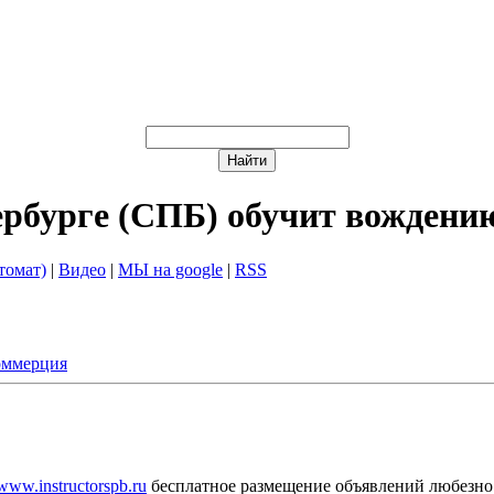
ербурге (СПБ) обучит вождени
томат)
|
Видео
|
МЫ на google
|
RSS
оммерция
/www.instructorspb.ru
бесплатное размещение объявлений любезно 