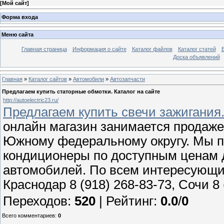
[
Мой сайт
]
Форма входа
Меню сайта
Главная страница
Информация о сайте
Каталог файлов
Каталог статей
Доска объявлений
Главная
»
Каталог сайтов
»
Автомобили
»
Автозапчасти
Предлагаем купить статорные обмотки. Каталог на сайте
http://autoelectric23.ru/
Предлагаем купить свечи зажигания.
онлайн магазин занимается продаже
Южному федеральному округу. Мы пр
кондиционеры по доступным ценам д
автомобилей. По всем интересующи
Краснодар 8 (918) 268-83-73, Сочи 8 
Переходов
:
520
|
Рейтинг
:
0.0
/
0
Всего комментариев
:
0