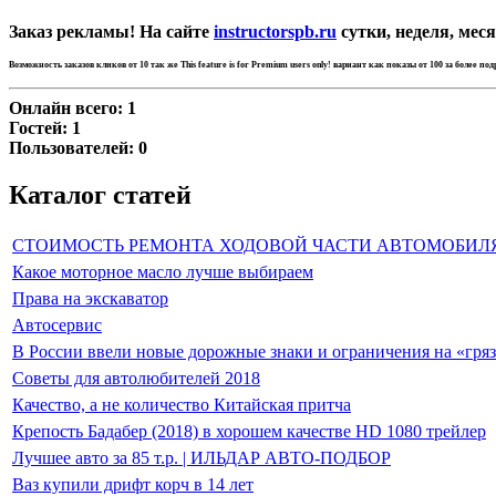
Заказ рекламы! На сайте
instructorspb.ru
сутки, неделя, меся
Возможность заказов кликов от 10 так же
This feature is for Premium users only!
вариант как показы от 100 за более по
Онлайн всего:
1
Гостей:
1
Пользователей:
0
Каталог статей
СТОИМОСТЬ РЕМОНТА ХОДОВОЙ ЧАСТИ АВТОМОБИЛ
Какое моторное масло лучше выбираем
Права на экскаватор
Автосервис
В России ввели новые дорожные знаки и ограничения на «гря
Советы для автолюбителей 2018
Качество, а не количество Китайская притча
Крепость Бадабер (2018) в хорошем качестве HD 1080 трейлер
Лучшее авто за 85 т.р. | ИЛЬДАР АВТО-ПОДБОР
Ваз купили дрифт корч в 14 лет