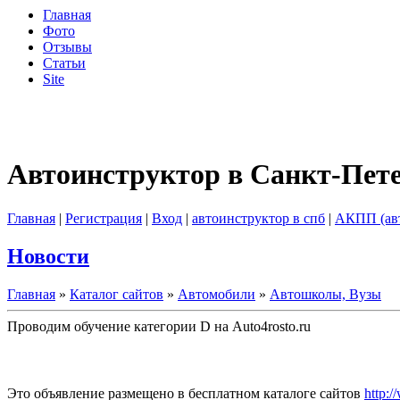
Главная
Фото
Отзывы
Статьи
Site
Автоинструктор в Санкт-Пет
Главная
|
Регистрация
|
Вход
|
автоинструктор в спб
|
АКПП (ав
Новости
Главная
»
Каталог сайтов
»
Автомобили
»
Автошколы, Вузы
Проводим обучение категории D на Auto4rosto.ru
Это объявление размещено в бесплатном каталоге сайтов
http:/