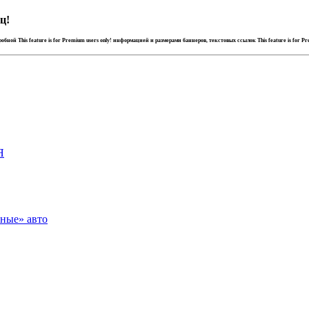
ц!
дробной
This feature is for Premium users only!
информацией и размерами баннеров, текстовых ссылок
This feature is for P
Я
зные» авто