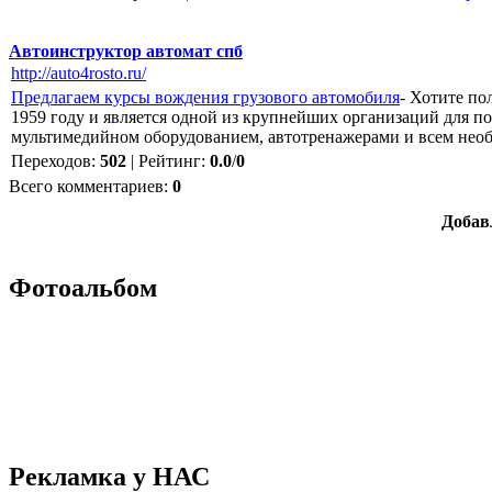
Автоинструктор автомат спб
http://auto4rosto.ru/
Предлагаем курсы вождения грузового автомобиля
- Хотите п
1959 году и является одной из крупнейших организаций для 
мультимедийном оборудованием, автотренажерами и всем нео
Переходов
:
502
|
Рейтинг
:
0.0
/
0
Всего комментариев
:
0
Добав
Фотоальбом
Рекламка у НАС