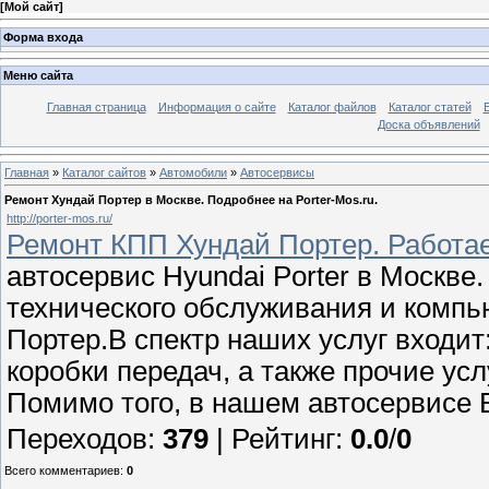
[
Мой сайт
]
Форма входа
Меню сайта
Главная страница
Информация о сайте
Каталог файлов
Каталог статей
Доска объявлений
Главная
»
Каталог сайтов
»
Автомобили
»
Автосервисы
Ремонт Хундай Портер в Москве. Подробнее на Porter-Mos.ru.
http://porter-mos.ru/
Ремонт КПП Хундай Портер. Работаем
автосервис Hyundai Porter в Москве
технического обслуживания и комп
Портер.В спектр наших услуг входи
коробки передач, а также прочие усл
Помимо того, в нашем автосервисе 
Переходов
:
379
|
Рейтинг
:
0.0
/
0
Всего комментариев
:
0